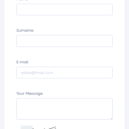
Surname
E-mail
Your Message