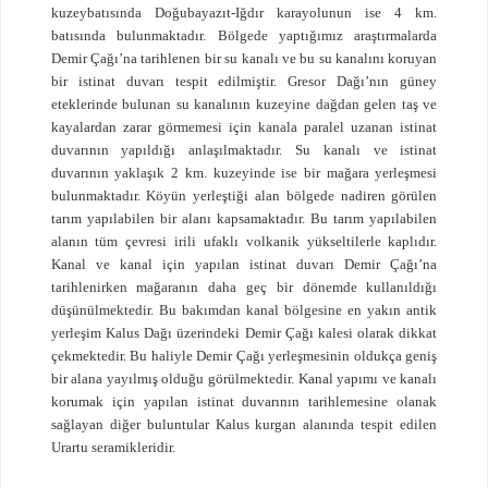
kuzeybatısında Doğubayazıt-Iğdır karayolunun ise 4 km.
batısında bulunmaktadır. Bölgede yaptığımız araştırmalarda
Demir Çağı’na tarihlenen bir su kanalı ve bu su kanalını koruyan
bir istinat duvarı tespit edilmiştir. Gresor Dağı’nın güney
eteklerinde bulunan su kanalının kuzeyine dağdan gelen taş ve
kayalardan zarar görmemesi için kanala paralel uzanan istinat
duvarının yapıldığı anlaşılmaktadır. Su kanalı ve istinat
duvarının yaklaşık 2 km. kuzeyinde ise bir mağara yerleşmesi
bulunmaktadır. Köyün yerleştiği alan bölgede nadiren görülen
tarım yapılabilen bir alanı kapsamaktadır. Bu tarım yapılabilen
alanın tüm çevresi irili ufaklı volkanik yükseltilerle kaplıdır.
Kanal ve kanal için yapılan istinat duvarı Demir Çağı’na
tarihlenirken mağaranın daha geç bir dönemde kullanıldığı
düşünülmektedir. Bu bakımdan kanal bölgesine en yakın antik
yerleşim Kalus Dağı üzerindeki Demir Çağı kalesi olarak dikkat
çekmektedir. Bu haliyle Demir Çağı yerleşmesinin oldukça geniş
bir alana yayılmış olduğu görülmektedir. Kanal yapımı ve kanalı
korumak için yapılan istinat duvarının tarihlemesine olanak
sağlayan diğer buluntular Kalus kurgan alanında tespit edilen
Urartu seramikleridir.