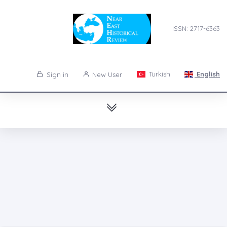
ISSN: 2717-6363
Turkish
English
Sign in
New User