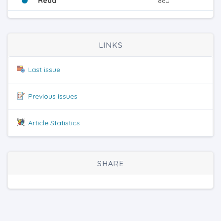
Read
860
LINKS
Last issue
Previous issues
Article Statistics
SHARE