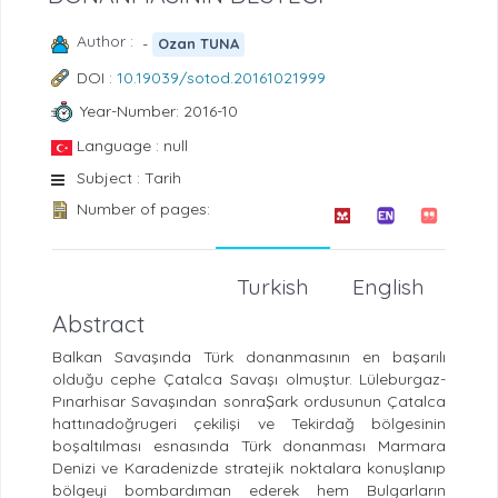
Author :
-
Ozan TUNA
DOI :
10.19039/sotod.20161021999
Year-Number: 2016-10
Language : null
Subject : Tarih
Number of pages:
Turkish
English
Abstract
Balkan Savaşında Türk donanmasının en başarılı
olduğu cephe Çatalca Savaşı olmuştur. Lüleburgaz-
Pınarhisar Savaşından sonraŞark ordusunun Çatalca
hattınadoğrugeri çekilişi ve Tekirdağ bölgesinin
boşaltılması esnasında Türk donanması Marmara
Denizi ve Karadenizde stratejik noktalara konuşlanıp
bölgeyi bombardıman ederek hem Bulgarların