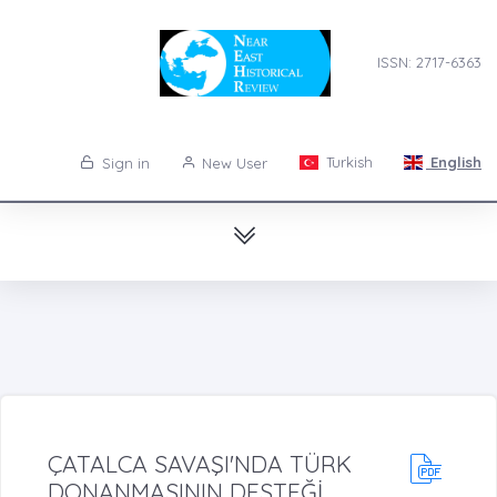
ISSN: 2717-6363
Turkish
English
Sign in
New User
ÇATALCA SAVAŞI'NDA TÜRK
DONANMASININ DESTEĞİ