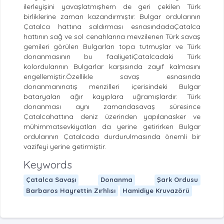
ilerleyişini yavaşlatmışhem de geri çekilen Türk
birliklerine zaman kazandırmıştır. Bulgar ordularının
Çatalca hattına saldırması esnasındadaÇatalca
hattının sağ ve sol cenahlarına mevzilenen Türk savaş
gemileri görülen Bulgarları topa tutmuşlar ve Türk
donanmasının bu faaliyetiÇatalcadaki Türk
kolordularının Bulgarlar karşısında zayıf kalmasını
engellemiştir.Özellikle savaş esnasında
donanmanınatış menzilleri içerisindeki Bulgar
bataryaları ağır kayıplara uğramışlardır. Türk
donanması aynı zamandasavaş süresince
Çatalcahattına deniz üzerinden yapılanasker ve
mühimmatsevkiyatları da yerine getirirken Bulgar
ordularının Çatalcada durdurulmasında önemli bir
vazifeyi yerine getirmiştir.
Keywords
Çatalca Savaşı
Donanma
Şark Ordusu
Barbaros Hayrettin Zırhlısı
Hamidiye Kruvazörü