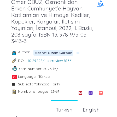
Ömer OBUZ, Osmanlı’dan
Erken Cumhuriyet’e Hayvan
Katliamları ve Himaye: Kediler,
Köpekler, Kargalar, İletişim
Yayınları, İstanbul, 2022, 1. Baskı,
208 sayfa. ISBN-13: 978-975-05-
3413-3.
Author :
-
Hasret Gizem Gürbüz
DOI :
10.29228/nehrreview.81361
Year-Number: 2025-15/1
Language : Türkçe
Subject : Yakınçağ Tarihi
Number of pages: 62-67
Turkish
English