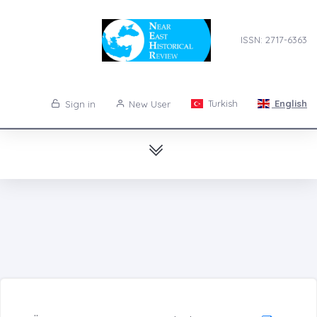
ISSN: 2717-6363
Turkish
English
Sign in
New User